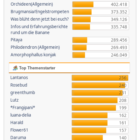
Orchideen(Allgemein)
402.418
Brugmansia/Engelstrompeten
373.352
Was blüht denn jetzt bei euch?
349.126
Infos und Erfahrungsberichte
335.748
rund um die Banane
Pitaya
289.456
Philodendron (Allgemein)
269.493
Amorphophallus konjak
246.049
Top Themenstarter
Lantanos
256
Rosebud
240
greenthumb
231
Lutz
208
*Frangipani*
199
luana-delia
162
Harald
161
Flower61
157
Daruma
140