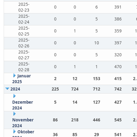
2025-
0
0
6
391
02-23
2025-
0
0
5
386
02-24
2025-
0
1
5
359
02-25
2025-
0
0
10
397
02-26
2025-
0
0
5
320
02-27
2025-
0
1
1
470
02-28
Januar
2
12
153
415
2
2025
2024
225
724
712
742
32
Dezember
5
14
127
427
1
2024
November
86
218
446
545
2
2024
Oktober
36
85
29
541
2