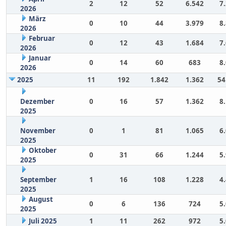
2
12
52
6.542
7
2026
März
0
10
44
3.979
8
2026
Februar
0
12
43
1.684
7
2026
Januar
0
14
60
683
8
2026
2025
11
192
1.842
1.362
54
Dezember
0
16
57
1.362
8
2025
November
0
1
81
1.065
6
2025
Oktober
0
31
66
1.244
5
2025
September
1
16
108
1.228
4
2025
August
0
6
136
724
5
2025
Juli 2025
1
11
262
972
5