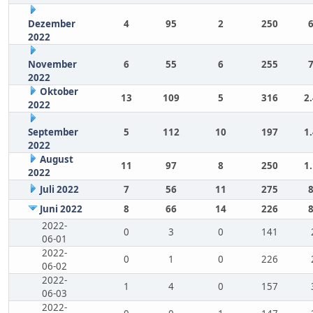
Dezember
4
95
2
250
2022
November
6
55
6
255
2022
Oktober
13
109
5
316
2
2022
September
5
112
10
197
1
2022
August
11
97
8
250
1
2022
Juli 2022
7
56
11
275
Juni 2022
8
66
14
226
2022-
0
3
0
141
06-01
2022-
0
1
0
226
06-02
2022-
1
4
0
157
06-03
2022-