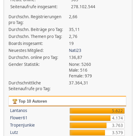
Seitenaufrufe insgesamt:
278.102.544
Durchschn. Registrierungen
2,66
pro Tag:
Durchschn. Beiträge pro Tag:
35,11
Durchschn. Themen pro Tag:
2,76
Boards insgesamt:
19
Neuestes Mitglied:
Nati23
Durchschn. online pro Tag:
136,87
Gender Statistik:
None: 5260
Male: 516
Female: 979
Durchschnittliche
37.364,31
Seitenaufrufe pro Tag:
Top 10 Autoren
Lantanos
5.622
Flower61
4.174
TropenJunkie
3.763
Lutz
3.579