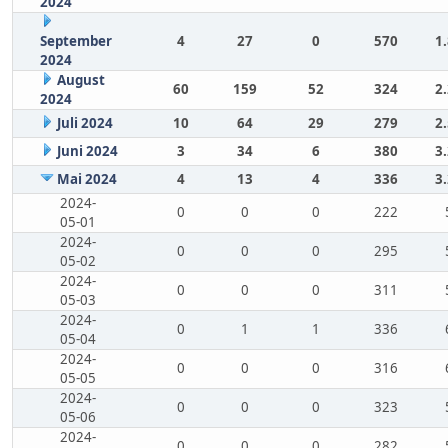
2024
September
4
27
0
570
1
2024
August
60
159
52
324
2
2024
Juli 2024
10
64
29
279
2
Juni 2024
3
34
6
380
3
Mai 2024
4
13
4
336
3
2024-
0
0
0
222
05-01
2024-
0
0
0
295
05-02
2024-
0
0
0
311
05-03
2024-
0
1
1
336
05-04
2024-
0
0
0
316
05-05
2024-
0
0
0
323
05-06
2024-
0
0
0
282