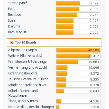
*Frangipani*
3.022
Epi
2.996
Rosebud
2.713
Suee
2.275
Daruma
2.257
Kate MacLila
2.235
Top-10-Boards
Allgemeine Fragen...
40.109
Welche Pflanze ist das?
31.417
Krankheiten & Schädlinge
19.663
Vermehrung und Anzucht
10.096
Erfahrungsberichte
9.572
Tausche / Verkaufe / Suche
8.335
Mitglieder stellen sich vor
8.328
Kübel-, Garten- und
6.643
Nutzpflanzen
Tipps, Tricks & Infos
4.536
Neue Artikel, Beschreibungen
2.318