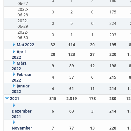
0
1
2
160
06-27
2022-
0
2
0
175
06-28
2022-
0
5
0
224
06-29
2022-
0
1
1
203
06-30
Mai 2022
32
114
20
195
April
20
123
27
220
1
2022
März
9
89
12
198
2022
Februar
4
57
6
215
2022
Januar
4
61
11
214
1
2022
2021
315
2.319
173
280
12
Dezember
6
63
3
214
1
2021
November
7
77
13
228
1