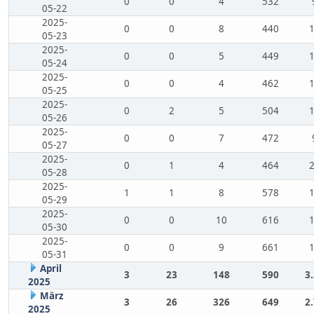
0
0
4
532
05-22
2025-
0
0
8
440
05-23
2025-
0
0
5
449
05-24
2025-
0
0
4
462
05-25
2025-
0
2
5
504
05-26
2025-
0
0
7
472
05-27
2025-
0
1
4
464
05-28
2025-
1
1
8
578
05-29
2025-
0
0
10
616
05-30
2025-
0
0
9
661
05-31
April
3
23
148
590
3
2025
März
3
26
326
649
2
2025