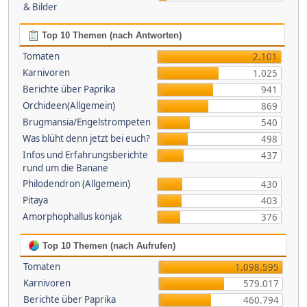
& Bilder
Top 10 Themen (nach Antworten)
Tomaten
2.101
Karnivoren
1.025
Berichte über Paprika
941
Orchideen(Allgemein)
869
Brugmansia/Engelstrompeten
540
Was blüht denn jetzt bei euch?
498
Infos und Erfahrungsberichte
437
rund um die Banane
Philodendron (Allgemein)
430
Pitaya
403
Amorphophallus konjak
376
Top 10 Themen (nach Aufrufen)
Tomaten
1.098.595
Karnivoren
579.017
Berichte über Paprika
460.794