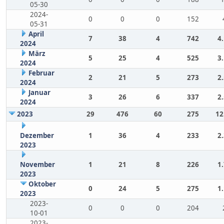
05-30
2024-
0
0
0
152
05-31
April
7
38
4
742
4
2024
März
5
25
4
525
3
2024
Februar
2
21
5
273
2
2024
Januar
3
26
6
337
2
2024
2023
29
476
60
275
12
Dezember
1
36
4
233
2
2023
November
1
21
8
226
1
2023
Oktober
0
24
5
275
1
2023
2023-
0
0
0
204
10-01
2023-