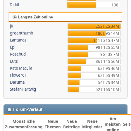
Diddl
138
Längste Zeit online
jK
252T 2S 34M
greenthumb
180T 9S 14M
Lantanos
141T 21S 47M
Epi
98T 12S 55M
Rosebud
96T 3S 7M
Lutz
86T 14S 56M
Kate MacLila
63T 9S 46M
Flower61
62T 5S 49M
Daruma
54T 7S 34M
StefanHartwig
52T 16S 10M
Forum-Verlauf
Am
Monatliche
Neue
Neue
Neue
meisten
Sei
Zusammenfassung
Themen
Beiträge
Mitglieder
online