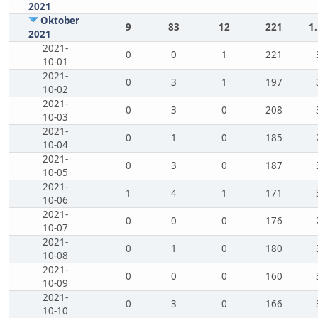
2021
Oktober
9
83
12
221
1
2021
2021-
0
0
1
221
10-01
2021-
0
3
1
197
10-02
2021-
0
3
0
208
10-03
2021-
0
1
0
185
10-04
2021-
0
3
0
187
10-05
2021-
1
4
1
171
10-06
2021-
0
0
0
176
10-07
2021-
0
1
0
180
10-08
2021-
0
0
0
160
10-09
2021-
0
3
0
166
10-10