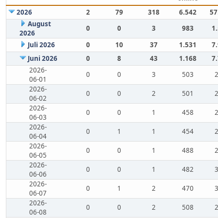
2026
2
79
318
6.542
57
August
0
0
3
983
1
2026
Juli 2026
0
10
37
1.531
7
Juni 2026
0
8
43
1.168
7
2026-
0
0
3
503
06-01
2026-
0
0
2
501
06-02
2026-
0
0
1
458
06-03
2026-
0
1
1
454
06-04
2026-
0
0
1
488
06-05
2026-
0
0
1
482
06-06
2026-
0
1
2
470
06-07
2026-
0
0
2
508
06-08