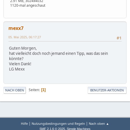
2.91 MB, 3024x4032
1120-mal angeschaut
mexx7
05. Mai 2025, 06:17:27
#1
Guten Morgen,
hat vielleicht doch noch jemand einen Tipp, was das sein
könnte?
Vielen Dank!
LG Mexx
Seiten
1
NACH OBEN
BENUTZER-AKTIONEN
|
|
Hilfe
Nutzungsbedingungen und Regeln
Nach oben ▲
,
SMF 2.1.6 © 2025
Simple Machines