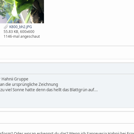
K800_bh2.JPG
55.83 KB, 600x600
1146-mal angeschaut
er Hahnii Gruppe
an die ursprüngliche Zeichnung
zu viel Sonne hatte denn das hellt das Blattgrün auf...
sform? Oder woran erkennst du das? Wenn ich Sanseveria Hahnii bei Ecos