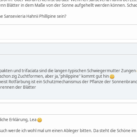
wenn Blätter in dem Maße von der Sonne aufgehellt werden können. Schad
ne Sansevieria Hahnii Phillipine sein?
mpakten und trifaciata sind die langen typischen Schwiegermutter Zungen
 schon zig Zuchtformen, aber ja,"philippine" kommt gut hin
eist Rotfärbung ist ein Schutzmechanismus der Pflanze der Sonnenbrand v
rennen der Blätter
liche Erklärung, Lea
uch werde ich wohl mal um einen Ableger bitten. Da steht die Schöne i