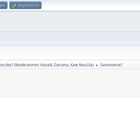
gen
Registrieren
ist das?
(Moderatoren:
Harald
,
Daruma
,
Kate MacLila
)
Sansevieria?
►