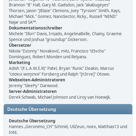
Brannon "B" Hall, Gary M. Gadsdon, Jack "akabugeyes"
Thorsen, Jason "JBlaze" Clemons, Joey "Tyrsson" Smith, Kays,
Michael "Mick." Gomez, NanoSector, Ricky., Russell "NEND"
Najar und SA™.
Dokumentationsschreiber
Michele "Illori" Davis, Irisado, AngelinaBelle, Chainy, Graeme
Spence und Joshua "groundup" Dickerson.
Übersetzer
Nikola "Dzonny" Novaković, m4z, Francisco "d3vcho"
Domínguez, Robert Monden und Relyana.
Marketing
Adish "(F.L.A.M.E.R)" Patel, Bryan "Runic" Deakin, Marcus
"cσσкιє мσηѕтєя" Forsberg und Ralph "[n3rve]" Otowo.
Webseiten-Administratoren
Jeremy "SleePy" Darwood.
Server-Administratoren
Derek Schwab, Michael Johnson und Liroy van Hoewijk.
Deutsche Übersetzung
Deutsche Übersetzung
Hannes „Geronimo_CH“ Schmid, UliZeun, noex, Matthias13 und
Intit.