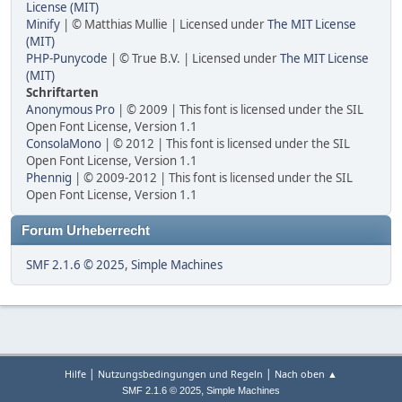
License (MIT)
Minify
| © Matthias Mullie | Licensed under
The MIT License
(MIT)
PHP-Punycode
| © True B.V. | Licensed under
The MIT License
(MIT)
Schriftarten
Anonymous Pro
| © 2009 | This font is licensed under the SIL
Open Font License, Version 1.1
ConsolaMono
| © 2012 | This font is licensed under the SIL
Open Font License, Version 1.1
Phennig
| © 2009-2012 | This font is licensed under the SIL
Open Font License, Version 1.1
Forum Urheberrecht
SMF 2.1.6 © 2025
,
Simple Machines
|
|
Hilfe
Nutzungsbedingungen und Regeln
Nach oben ▲
,
SMF 2.1.6 © 2025
Simple Machines