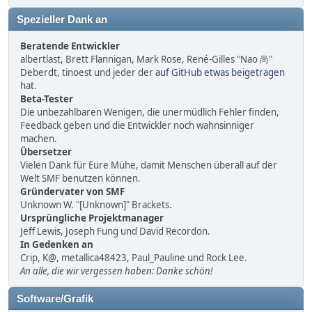
Spezieller Dank an
Beratende Entwickler
albertlast, Brett Flannigan, Mark Rose, René-Gilles "Nao 尚"
Deberdt, tinoest und jeder der
auf GitHub etwas beigetragen
hat
.
Beta-Tester
Die unbezahlbaren Wenigen, die unermüdlich Fehler finden,
Feedback geben und die Entwickler noch wahnsinniger
machen.
Übersetzer
Vielen Dank für Eure Mühe, damit Menschen überall auf der
Welt SMF benutzen können.
Gründervater von SMF
Unknown W. "[Unknown]" Brackets.
Ursprüngliche Projektmanager
Jeff Lewis, Joseph Fung und David Recordon.
In Gedenken an
Crip, K@, metallica48423, Paul_Pauline und Rock Lee.
An alle, die wir vergessen haben: Danke schön!
Software/Grafik