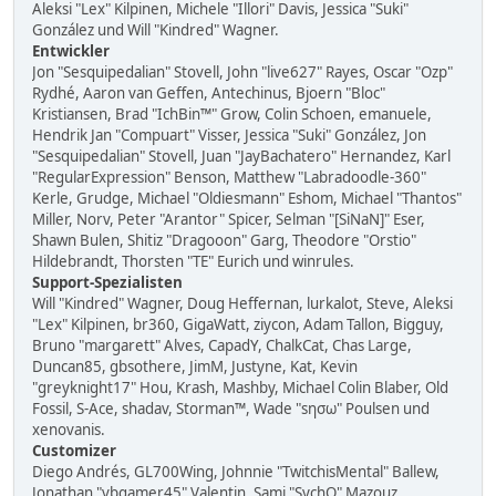
Aleksi "Lex" Kilpinen, Michele "Illori" Davis, Jessica "Suki"
González und Will "Kindred" Wagner.
Entwickler
Jon "Sesquipedalian" Stovell, John "live627" Rayes, Oscar "Ozp"
Rydhé, Aaron van Geffen, Antechinus, Bjoern "Bloc"
Kristiansen, Brad "IchBin™" Grow, Colin Schoen, emanuele,
Hendrik Jan "Compuart" Visser, Jessica "Suki" González, Jon
"Sesquipedalian" Stovell, Juan "JayBachatero" Hernandez, Karl
"RegularExpression" Benson, Matthew "Labradoodle-360"
Kerle, Grudge, Michael "Oldiesmann" Eshom, Michael "Thantos"
Miller, Norv, Peter "Arantor" Spicer, Selman "[SiNaN]" Eser,
Shawn Bulen, Shitiz "Dragooon" Garg, Theodore "Orstio"
Hildebrandt, Thorsten "TE" Eurich und winrules.
Support-Spezialisten
Will "Kindred" Wagner, Doug Heffernan, lurkalot, Steve, Aleksi
"Lex" Kilpinen, br360, GigaWatt, ziycon, Adam Tallon, Bigguy,
Bruno "margarett" Alves, CapadY, ChalkCat, Chas Large,
Duncan85, gbsothere, JimM, Justyne, Kat, Kevin
"greyknight17" Hou, Krash, Mashby, Michael Colin Blaber, Old
Fossil, S-Ace, shadav, Storman™, Wade "sησω" Poulsen und
xenovanis.
Customizer
Diego Andrés, GL700Wing, Johnnie "TwitchisMental" Ballew,
Jonathan "vbgamer45" Valentin, Sami "SychO" Mazouz,