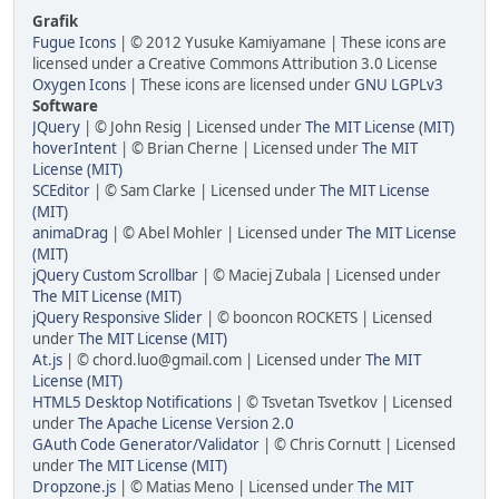
Grafik
Fugue Icons
| © 2012 Yusuke Kamiyamane | These icons are
licensed under a Creative Commons Attribution 3.0 License
Oxygen Icons
| These icons are licensed under
GNU LGPLv3
Software
JQuery
| © John Resig | Licensed under
The MIT License (MIT)
hoverIntent
| © Brian Cherne | Licensed under
The MIT
License (MIT)
SCEditor
| © Sam Clarke | Licensed under
The MIT License
(MIT)
animaDrag
| © Abel Mohler | Licensed under
The MIT License
(MIT)
jQuery Custom Scrollbar
| © Maciej Zubala | Licensed under
The MIT License (MIT)
jQuery Responsive Slider
| © booncon ROCKETS | Licensed
under
The MIT License (MIT)
At.js
| © chord.luo@gmail.com | Licensed under
The MIT
License (MIT)
HTML5 Desktop Notifications
| © Tsvetan Tsvetkov | Licensed
under
The Apache License Version 2.0
GAuth Code Generator/Validator
| © Chris Cornutt | Licensed
under
The MIT License (MIT)
Dropzone.js
| © Matias Meno | Licensed under
The MIT