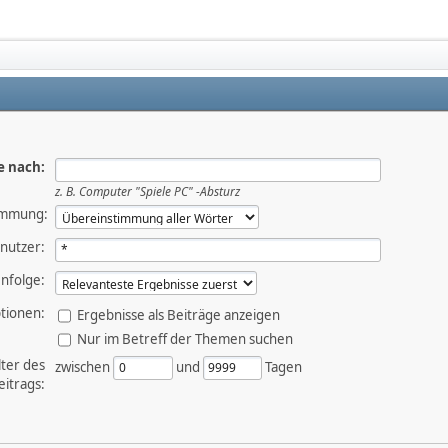
e nach:
z. B.
Computer "Spiele PC" -Absturz
immung:
nutzer:
nfolge:
tionen:
Ergebnisse als Beiträge anzeigen
Nur im Betreff der Themen suchen
lter des
zwischen
und
Tagen
eitrags: