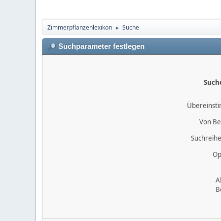
Zimmerpflanzenlexikon
Suche
►
Suchparameter festlegen
Such
Übereinst
Von Be
Suchreihe
Op
A
B