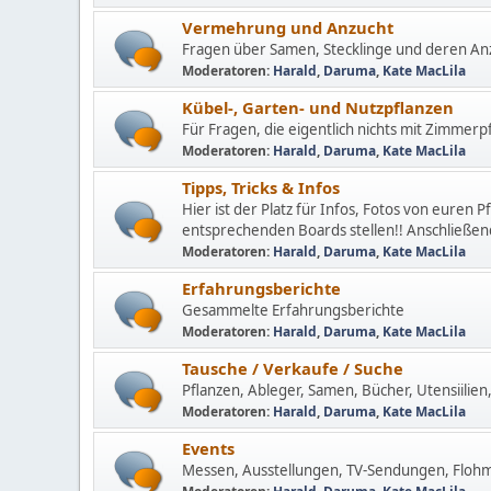
Vermehrung und Anzucht
Fragen über Samen, Stecklinge und deren Anz
Moderatoren:
Harald
,
Daruma
,
Kate MacLila
Kübel-, Garten- und Nutzpflanzen
Für Fragen, die eigentlich nichts mit Zimmerp
Moderatoren:
Harald
,
Daruma
,
Kate MacLila
Tipps, Tricks & Infos
Hier ist der Platz für Infos, Fotos von euren P
entsprechenden Boards stellen!! Anschließend
Moderatoren:
Harald
,
Daruma
,
Kate MacLila
Erfahrungsberichte
Gesammelte Erfahrungsberichte
Moderatoren:
Harald
,
Daruma
,
Kate MacLila
Tausche / Verkaufe / Suche
Pflanzen, Ableger, Samen, Bücher, Utensiilien, 
Moderatoren:
Harald
,
Daruma
,
Kate MacLila
Events
Messen, Ausstellungen, TV-Sendungen, Flohmä