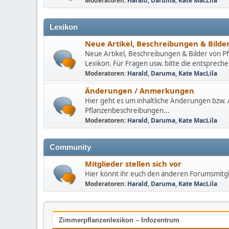
Moderatoren:
Harald
,
Daruma
,
Kate MacLila
Lexikon
Neue Artikel, Beschreibungen & Bilde
Neue Artikel, Beschreibungen & Bilder von Pf
Lexikon. Für Fragen usw. bitte die entspre
Moderatoren:
Harald
,
Daruma
,
Kate MacLila
Änderungen / Anmerkungen
Hier geht es um inhaltliche Änderungen bzw
Pflanzenbeschreibungen...
Moderatoren:
Harald
,
Daruma
,
Kate MacLila
Community
Mitglieder stellen sich vor
Hier könnt ihr euch den anderen Forumsmitgl
Moderatoren:
Harald
,
Daruma
,
Kate MacLila
Zimmerpflanzenlexikon – Infozentrum