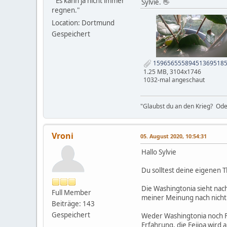
" Es kann ja nicht immer
Sylvie. 👋
regnen."
Location: Dortmund
Gespeichert
159656555894513695185
1.25 MB, 3104x1746
1032-mal angeschaut
"Glaubst du an den Krieg? Ode
Vroni
05. August 2020, 10:54:31
Hallo Sylvie
Du solltest deine eigenen 
Die Washingtonia sieht nac
Full Member
meiner Meinung nach nicht
Beiträge: 143
Gespeichert
Weder Washingtonia noch Fe
Erfahrung, die Feijoa wird a