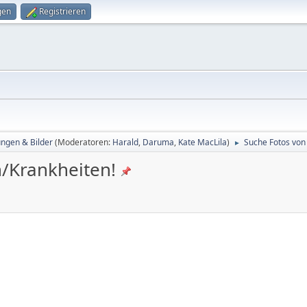
gen
Registrieren
ungen & Bilder
(Moderatoren:
Harald
,
Daruma
,
Kate MacLila
)
Suche Fotos von
►
/Krankheiten!