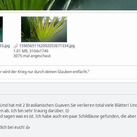
3.jpg
15965651162092053671334.jpg
1.01 MB, 3104x1746
3075-mal angeschaut
r wird der Krieg nur durch deinen Glauben entfacht."
nd hat mit 2 Brasilianischen Guaven.Sie verlieren total viele Blätter! Un
n ab. Ich bin sehr traurig darüber. 😖
d sagen was es ist. Ich habe auch ein paar Schildläuse gefunden, die abe
ich bei euch! 👍