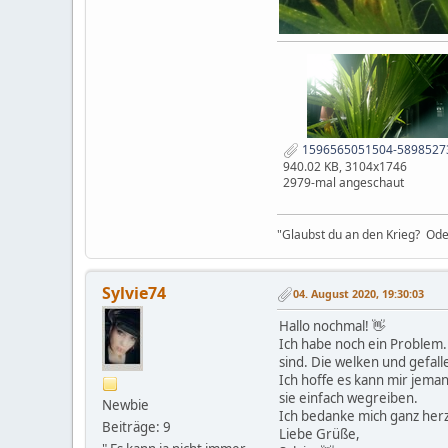
1596565051504-58985273
940.02 KB, 3104x1746
2979-mal angeschaut
"Glaubst du an den Krieg? Ode
Sylvie74
04. August 2020, 19:30:03
Hallo nochmal! 👋
Ich habe noch ein Problem.U
sind. Die welken und gefalle
Ich hoffe es kann mir jeman
sie einfach wegreiben.
Newbie
Ich bedanke mich ganz herzl
Beiträge: 9
Liebe Grüße,