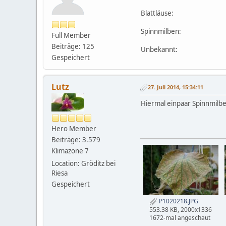
Blattläuse:
Spinnmilben:
Full Member
Beiträge: 125
Unbekannt:
Gespeichert
Lutz
27. Juli 2014, 15:34:11
Hiermal einpaar Spinnmilb
Hero Member
Beiträge: 3.579
Klimazone 7
Location: Gröditz bei
Riesa
Gespeichert
P1020218.JPG
553.38 KB, 2000x1336
1672-mal angeschaut