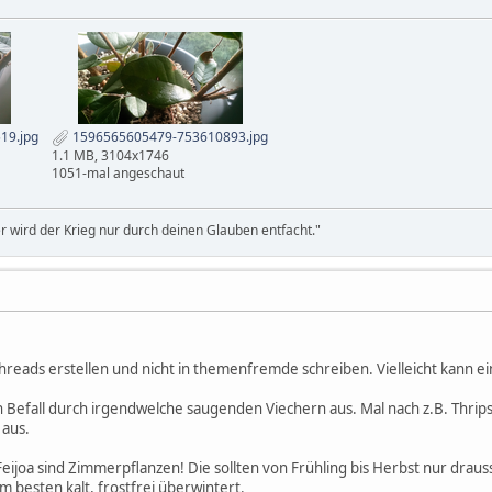
19.jpg
1596565605479-753610893.jpg
1.1 MB, 3104x1746
1051-mal angeschaut
r wird der Krieg nur durch deinen Glauben entfacht."
Threads erstellen und nicht in themenfremde schreiben. Vielleicht kann 
h Befall durch irgendwelche saugenden Viechern aus. Mal nach z.B. Thrips
 aus.
ijoa sind Zimmerpflanzen! Die sollten von Frühling bis Herbst nur draus
m besten kalt, frostfrei überwintert.