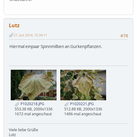
Lutz
27. Juli 2014, 15:34:11
#78
Hiermal einpaar Spinnmilben an Gurkenpflanzen.
P1020218.JPG
P1020221.JPG
553.38 KB, 2000x1336
512.88 KB, 2000x1336
1672-mal angeschaut
1496-mal angeschaut
Viele liebe Grüße
Lutz