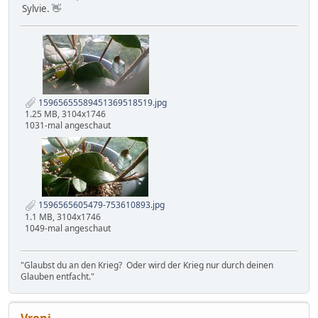
Sylvie. 👋
15965655589451369518519.jpg
1.25 MB, 3104x1746
1031-mal angeschaut
1596565605479-753610893.jpg
1.1 MB, 3104x1746
1049-mal angeschaut
"Glaubst du an den Krieg? Oder wird der Krieg nur durch deinen
Glauben entfacht."