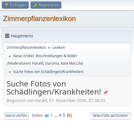
Einloggen
Registrieren
Zimmerpflanzenlexikon
Hauptmenü
Zimmerpflanzenlexikon
Lexikon
►
Neue Artikel, Beschreibungen & Bilder
►
(Moderatoren:
Harald
,
Daruma
,
Kate MacLila
)
Suche Fotos von Schädlingen/Krankheiten!
►
Suche Fotos von
Schädlingen/Krankheiten!
Begonnen von Harald, 07. November 2006, 07:38:05
1
...
4
5
Seiten
6
NACH UNTEN
BENUTZER-AKTIONEN