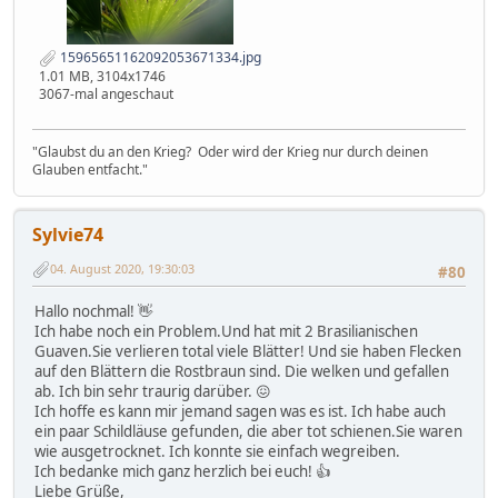
15965651162092053671334.jpg
1.01 MB, 3104x1746
3067-mal angeschaut
"Glaubst du an den Krieg? Oder wird der Krieg nur durch deinen
Glauben entfacht."
Sylvie74
04. August 2020, 19:30:03
#80
Hallo nochmal! 👋
Ich habe noch ein Problem.Und hat mit 2 Brasilianischen
Guaven.Sie verlieren total viele Blätter! Und sie haben Flecken
auf den Blättern die Rostbraun sind. Die welken und gefallen
ab. Ich bin sehr traurig darüber. 😖
Ich hoffe es kann mir jemand sagen was es ist. Ich habe auch
ein paar Schildläuse gefunden, die aber tot schienen.Sie waren
wie ausgetrocknet. Ich konnte sie einfach wegreiben.
Ich bedanke mich ganz herzlich bei euch! 👍
Liebe Grüße,