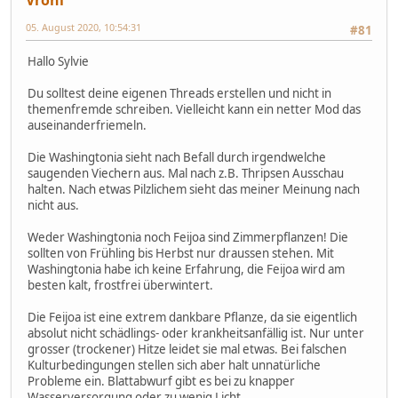
Vroni
05. August 2020, 10:54:31
#81
Hallo Sylvie
Du solltest deine eigenen Threads erstellen und nicht in
themenfremde schreiben. Vielleicht kann ein netter Mod das
auseinanderfriemeln.
Die Washingtonia sieht nach Befall durch irgendwelche
saugenden Viechern aus. Mal nach z.B. Thripsen Ausschau
halten. Nach etwas Pilzlichem sieht das meiner Meinung nach
nicht aus.
Weder Washingtonia noch Feijoa sind Zimmerpflanzen! Die
sollten von Frühling bis Herbst nur draussen stehen. Mit
Washingtonia habe ich keine Erfahrung, die Feijoa wird am
besten kalt, frostfrei überwintert.
Die Feijoa ist eine extrem dankbare Pflanze, da sie eigentlich
absolut nicht schädlings- oder krankheitsanfällig ist. Nur unter
grosser (trockener) Hitze leidet sie mal etwas. Bei falschen
Kulturbedingungen stellen sich aber halt unnatürliche
Probleme ein. Blattabwurf gibt es bei zu knapper
Wasserversorgung oder zu wenig Licht.