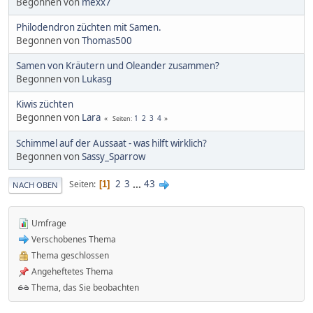
Begonnen von
mexx7
Philodendron züchten mit Samen.
Begonnen von
Thomas500
Samen von Kräutern und Oleander zusammen?
Begonnen von
Lukasg
Kiwis züchten
Begonnen von
Lara
1
2
3
4
Seiten
Schimmel auf der Aussaat - was hilft wirklich?
Begonnen von
Sassy_Sparrow
2
3
...
43
Seiten
1
NACH OBEN
Umfrage
Verschobenes Thema
Thema geschlossen
Angeheftetes Thema
Thema, das Sie beobachten