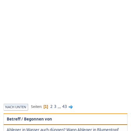
2
3
...
43
Seiten
1
NACH UNTEN
Betreff
/
Begonnen von
Ableger in Wasser auch düngen? Wann Ableger in Blumentopf