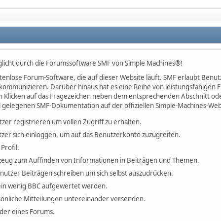
licht durch die Forumssoftware SMF von Simple Machines®!
kostenlose Forum-Software, die auf dieser Website läuft. SMF erlaubt Be
kommunizieren. Darüber hinaus hat es eine Reihe von leistungsfähigen
h Klicken auf das Fragezeichen neben dem entsprechenden Abschnitt oder
l gelegenen SMF-Dokumentation auf der offiziellen Simple-Machines-Web
tzer registrieren um vollen Zugriff zu erhalten.
zer sich einloggen, um auf das Benutzerkonto zuzugreifen.
Profil.
erkzeug zum Auffinden von Informationen in Beiträgen und Themen.
enutzer Beiträgen schreiben um sich selbst auszudrücken.
ein wenig BBC aufgewertet werden.
önliche Mitteilungen untereinander versenden.
ieder eines Forums.