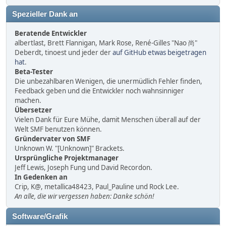
Spezieller Dank an
Beratende Entwickler
albertlast, Brett Flannigan, Mark Rose, René-Gilles "Nao 尚"
Deberdt, tinoest und jeder der
auf GitHub etwas beigetragen
hat
.
Beta-Tester
Die unbezahlbaren Wenigen, die unermüdlich Fehler finden,
Feedback geben und die Entwickler noch wahnsinniger
machen.
Übersetzer
Vielen Dank für Eure Mühe, damit Menschen überall auf der
Welt SMF benutzen können.
Gründervater von SMF
Unknown W. "[Unknown]" Brackets.
Ursprüngliche Projektmanager
Jeff Lewis, Joseph Fung und David Recordon.
In Gedenken an
Crip, K@, metallica48423, Paul_Pauline und Rock Lee.
An alle, die wir vergessen haben: Danke schön!
Software/Grafik