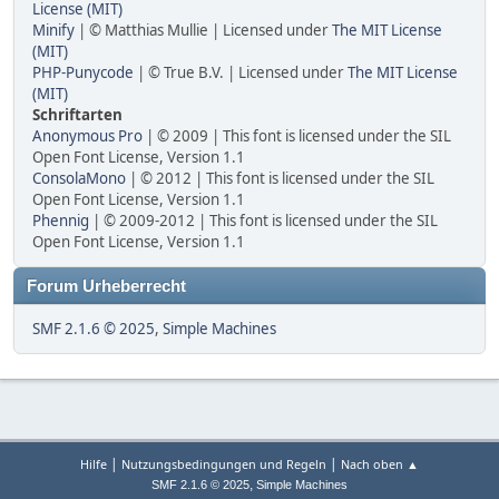
License (MIT)
Minify
| © Matthias Mullie | Licensed under
The MIT License
(MIT)
PHP-Punycode
| © True B.V. | Licensed under
The MIT License
(MIT)
Schriftarten
Anonymous Pro
| © 2009 | This font is licensed under the SIL
Open Font License, Version 1.1
ConsolaMono
| © 2012 | This font is licensed under the SIL
Open Font License, Version 1.1
Phennig
| © 2009-2012 | This font is licensed under the SIL
Open Font License, Version 1.1
Forum Urheberrecht
SMF 2.1.6 © 2025
,
Simple Machines
|
|
Hilfe
Nutzungsbedingungen und Regeln
Nach oben ▲
,
SMF 2.1.6 © 2025
Simple Machines