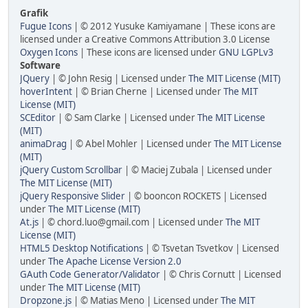
Grafik
Fugue Icons
| © 2012 Yusuke Kamiyamane | These icons are
licensed under a Creative Commons Attribution 3.0 License
Oxygen Icons
| These icons are licensed under
GNU LGPLv3
Software
JQuery
| © John Resig | Licensed under
The MIT License (MIT)
hoverIntent
| © Brian Cherne | Licensed under
The MIT
License (MIT)
SCEditor
| © Sam Clarke | Licensed under
The MIT License
(MIT)
animaDrag
| © Abel Mohler | Licensed under
The MIT License
(MIT)
jQuery Custom Scrollbar
| © Maciej Zubala | Licensed under
The MIT License (MIT)
jQuery Responsive Slider
| © booncon ROCKETS | Licensed
under
The MIT License (MIT)
At.js
| © chord.luo@gmail.com | Licensed under
The MIT
License (MIT)
HTML5 Desktop Notifications
| © Tsvetan Tsvetkov | Licensed
under
The Apache License Version 2.0
GAuth Code Generator/Validator
| © Chris Cornutt | Licensed
under
The MIT License (MIT)
Dropzone.js
| © Matias Meno | Licensed under
The MIT