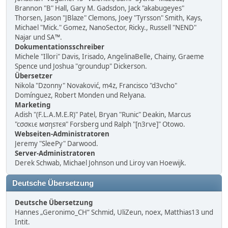
Brannon "B" Hall, Gary M. Gadsdon, Jack "akabugeyes"
Thorsen, Jason "JBlaze" Clemons, Joey "Tyrsson" Smith, Kays,
Michael "Mick." Gomez, NanoSector, Ricky., Russell "NEND"
Najar und SA™.
Dokumentationsschreiber
Michele "Illori" Davis, Irisado, AngelinaBelle, Chainy, Graeme
Spence und Joshua "groundup" Dickerson.
Übersetzer
Nikola "Dzonny" Novaković, m4z, Francisco "d3vcho"
Domínguez, Robert Monden und Relyana.
Marketing
Adish "(F.L.A.M.E.R)" Patel, Bryan "Runic" Deakin, Marcus
"cσσкιє мσηѕтєя" Forsberg und Ralph "[n3rve]" Otowo.
Webseiten-Administratoren
Jeremy "SleePy" Darwood.
Server-Administratoren
Derek Schwab, Michael Johnson und Liroy van Hoewijk.
Deutsche Übersetzung
Deutsche Übersetzung
Hannes „Geronimo_CH“ Schmid, UliZeun, noex, Matthias13 und
Intit.