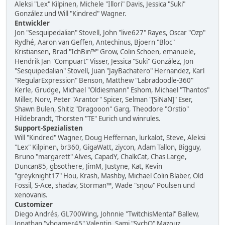
Aleksi "Lex" Kilpinen, Michele "Illori" Davis, Jessica "Suki"
González und Will "Kindred" Wagner.
Entwickler
Jon "Sesquipedalian" Stovell, John "live627" Rayes, Oscar "Ozp"
Rydhé, Aaron van Geffen, Antechinus, Bjoern "Bloc"
Kristiansen, Brad "IchBin™" Grow, Colin Schoen, emanuele,
Hendrik Jan "Compuart" Visser, Jessica "Suki" González, Jon
"Sesquipedalian" Stovell, Juan "JayBachatero" Hernandez, Karl
"RegularExpression" Benson, Matthew "Labradoodle-360"
Kerle, Grudge, Michael "Oldiesmann" Eshom, Michael "Thantos"
Miller, Norv, Peter "Arantor" Spicer, Selman "[SiNaN]" Eser,
Shawn Bulen, Shitiz "Dragooon" Garg, Theodore "Orstio"
Hildebrandt, Thorsten "TE" Eurich und winrules.
Support-Spezialisten
Will "Kindred" Wagner, Doug Heffernan, lurkalot, Steve, Aleksi
"Lex" Kilpinen, br360, GigaWatt, ziycon, Adam Tallon, Bigguy,
Bruno "margarett" Alves, CapadY, ChalkCat, Chas Large,
Duncan85, gbsothere, JimM, Justyne, Kat, Kevin
"greyknight17" Hou, Krash, Mashby, Michael Colin Blaber, Old
Fossil, S-Ace, shadav, Storman™, Wade "sησω" Poulsen und
xenovanis.
Customizer
Diego Andrés, GL700Wing, Johnnie "TwitchisMental" Ballew,
Jonathan "vbgamer45" Valentin, Sami "SychO" Mazouz,