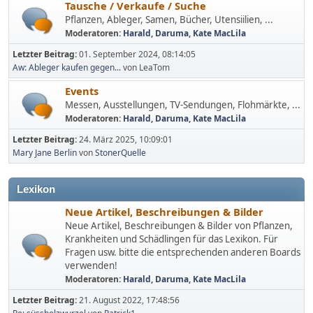
Tausche / Verkaufe / Suche
Pflanzen, Ableger, Samen, Bücher, Utensiilien, ...
Moderatoren:
Harald
,
Daruma
,
Kate MacLila
Letzter Beitrag:
01. September 2024, 08:14:05
Aw: Ableger kaufen gegen...
von LeaTom
Events
Messen, Ausstellungen, TV-Sendungen, Flohmärkte, ...
Moderatoren:
Harald
,
Daruma
,
Kate MacLila
Letzter Beitrag:
24. März 2025, 10:09:01
Mary Jane Berlin
von
StonerQuelle
Lexikon
Neue Artikel, Beschreibungen & Bilder
Neue Artikel, Beschreibungen & Bilder von Pflanzen,
Krankheiten und Schädlingen für das Lexikon. Für
Fragen usw. bitte die entsprechenden anderen Boards
verwenden!
Moderatoren:
Harald
,
Daruma
,
Kate MacLila
Letzter Beitrag:
21. August 2022, 17:48:56