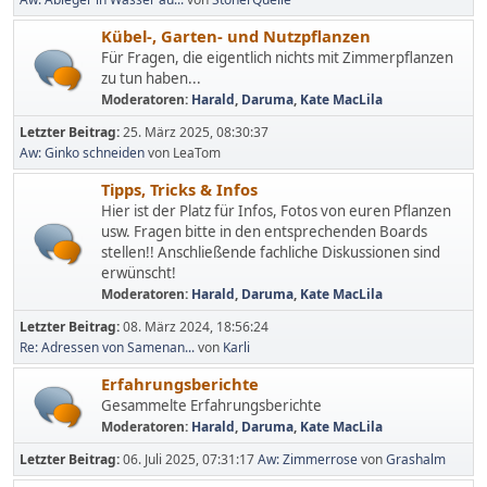
Kübel-, Garten- und Nutzpflanzen
Für Fragen, die eigentlich nichts mit Zimmerpflanzen
zu tun haben...
Moderatoren:
Harald
,
Daruma
,
Kate MacLila
Letzter Beitrag:
25. März 2025, 08:30:37
Aw: Ginko schneiden
von LeaTom
Tipps, Tricks & Infos
Hier ist der Platz für Infos, Fotos von euren Pflanzen
usw. Fragen bitte in den entsprechenden Boards
stellen!! Anschließende fachliche Diskussionen sind
erwünscht!
Moderatoren:
Harald
,
Daruma
,
Kate MacLila
Letzter Beitrag:
08. März 2024, 18:56:24
Re: Adressen von Samenan...
von
Karli
Erfahrungsberichte
Gesammelte Erfahrungsberichte
Moderatoren:
Harald
,
Daruma
,
Kate MacLila
Letzter Beitrag:
06. Juli 2025, 07:31:17
Aw: Zimmerrose
von
Grashalm