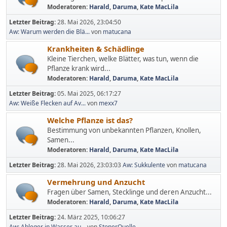
Moderatoren:
Harald
,
Daruma
,
Kate MacLila
Letzter Beitrag:
28. Mai 2026, 23:04:50
Aw: Warum werden die Blä...
von
matucana
Krankheiten & Schädlinge
Kleine Tierchen, welke Blätter, was tun, wenn die
Pflanze krank wird...
Moderatoren:
Harald
,
Daruma
,
Kate MacLila
Letzter Beitrag:
05. Mai 2025, 06:17:27
Aw: Weiße Flecken auf Av...
von
mexx7
Welche Pflanze ist das?
Bestimmung von unbekannten Pflanzen, Knollen,
Samen...
Moderatoren:
Harald
,
Daruma
,
Kate MacLila
Letzter Beitrag:
28. Mai 2026, 23:03:03
Aw: Sukkulente
von
matucana
Vermehrung und Anzucht
Fragen über Samen, Stecklinge und deren Anzucht...
Moderatoren:
Harald
,
Daruma
,
Kate MacLila
Letzter Beitrag:
24. März 2025, 10:06:27
Aw: Ableger in Wasser au...
von
StonerQuelle