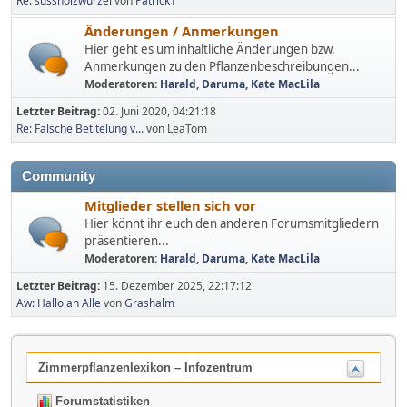
Re: süssholzwurzel
von
Patrick1
Änderungen / Anmerkungen
Hier geht es um inhaltliche Änderungen bzw.
Anmerkungen zu den Pflanzenbeschreibungen...
Moderatoren:
Harald
,
Daruma
,
Kate MacLila
Letzter Beitrag:
02. Juni 2020, 04:21:18
Re: Falsche Betitelung v...
von LeaTom
Community
Mitglieder stellen sich vor
Hier könnt ihr euch den anderen Forumsmitgliedern
präsentieren...
Moderatoren:
Harald
,
Daruma
,
Kate MacLila
Letzter Beitrag:
15. Dezember 2025, 22:17:12
Aw: Hallo an Alle
von
Grashalm
Zimmerpflanzenlexikon – Infozentrum
Forumstatistiken