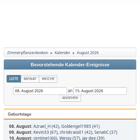
Zimmerpflanzenlexikon
Kalender
August 2026
►
►
Bevorstehende Kalender-Ereignisse
LISTE
MONAT
WOCHE
an
Geburtstage
08. August
:
Azrael_H (42)
,
Goldengel1985 (41)
09. August
:
Kevin33 (67)
,
chriskrass01 (42)
,
SenatiC (37)
10. August
:
centinel (66)
,
Wessy (57)
,
jay dee (39)