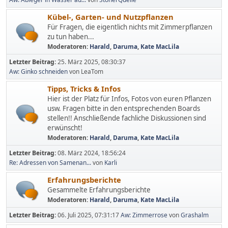
Kübel-, Garten- und Nutzpflanzen
Für Fragen, die eigentlich nichts mit Zimmerpflanzen
zu tun haben...
Moderatoren:
Harald
,
Daruma
,
Kate MacLila
Letzter Beitrag:
25. März 2025, 08:30:37
Aw: Ginko schneiden
von LeaTom
Tipps, Tricks & Infos
Hier ist der Platz für Infos, Fotos von euren Pflanzen
usw. Fragen bitte in den entsprechenden Boards
stellen!! Anschließende fachliche Diskussionen sind
erwünscht!
Moderatoren:
Harald
,
Daruma
,
Kate MacLila
Letzter Beitrag:
08. März 2024, 18:56:24
Re: Adressen von Samenan...
von
Karli
Erfahrungsberichte
Gesammelte Erfahrungsberichte
Moderatoren:
Harald
,
Daruma
,
Kate MacLila
Letzter Beitrag:
06. Juli 2025, 07:31:17
Aw: Zimmerrose
von
Grashalm