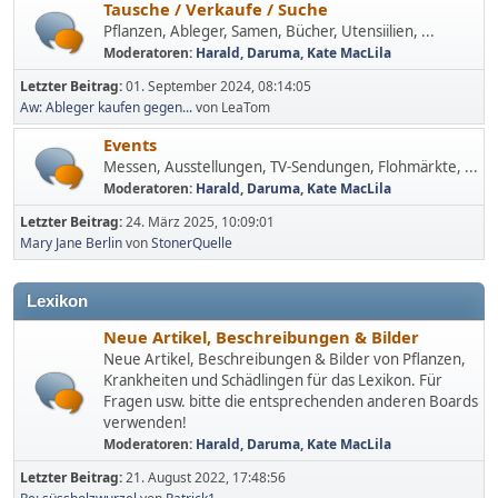
Tausche / Verkaufe / Suche
Pflanzen, Ableger, Samen, Bücher, Utensiilien, ...
Moderatoren:
Harald
,
Daruma
,
Kate MacLila
Letzter Beitrag:
01. September 2024, 08:14:05
Aw: Ableger kaufen gegen...
von LeaTom
Events
Messen, Ausstellungen, TV-Sendungen, Flohmärkte, ...
Moderatoren:
Harald
,
Daruma
,
Kate MacLila
Letzter Beitrag:
24. März 2025, 10:09:01
Mary Jane Berlin
von
StonerQuelle
Lexikon
Neue Artikel, Beschreibungen & Bilder
Neue Artikel, Beschreibungen & Bilder von Pflanzen,
Krankheiten und Schädlingen für das Lexikon. Für
Fragen usw. bitte die entsprechenden anderen Boards
verwenden!
Moderatoren:
Harald
,
Daruma
,
Kate MacLila
Letzter Beitrag:
21. August 2022, 17:48:56