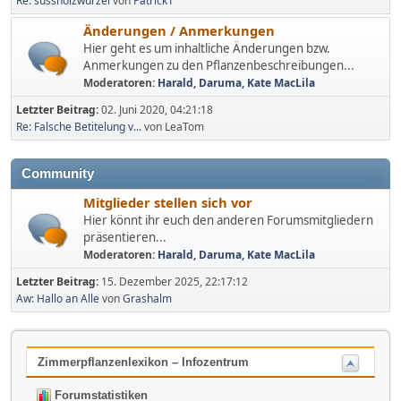
Re: süssholzwurzel
von
Patrick1
Änderungen / Anmerkungen
Hier geht es um inhaltliche Änderungen bzw.
Anmerkungen zu den Pflanzenbeschreibungen...
Moderatoren:
Harald
,
Daruma
,
Kate MacLila
Letzter Beitrag:
02. Juni 2020, 04:21:18
Re: Falsche Betitelung v...
von LeaTom
Community
Mitglieder stellen sich vor
Hier könnt ihr euch den anderen Forumsmitgliedern
präsentieren...
Moderatoren:
Harald
,
Daruma
,
Kate MacLila
Letzter Beitrag:
15. Dezember 2025, 22:17:12
Aw: Hallo an Alle
von
Grashalm
Zimmerpflanzenlexikon – Infozentrum
Forumstatistiken