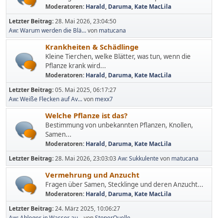
Moderatoren:
Harald
,
Daruma
,
Kate MacLila
Letzter Beitrag:
28. Mai 2026, 23:04:50
Aw: Warum werden die Blä...
von
matucana
Krankheiten & Schädlinge
Kleine Tierchen, welke Blätter, was tun, wenn die
Pflanze krank wird...
Moderatoren:
Harald
,
Daruma
,
Kate MacLila
Letzter Beitrag:
05. Mai 2025, 06:17:27
Aw: Weiße Flecken auf Av...
von
mexx7
Welche Pflanze ist das?
Bestimmung von unbekannten Pflanzen, Knollen,
Samen...
Moderatoren:
Harald
,
Daruma
,
Kate MacLila
Letzter Beitrag:
28. Mai 2026, 23:03:03
Aw: Sukkulente
von
matucana
Vermehrung und Anzucht
Fragen über Samen, Stecklinge und deren Anzucht...
Moderatoren:
Harald
,
Daruma
,
Kate MacLila
Letzter Beitrag:
24. März 2025, 10:06:27
Aw: Ableger in Wasser au...
von
StonerQuelle