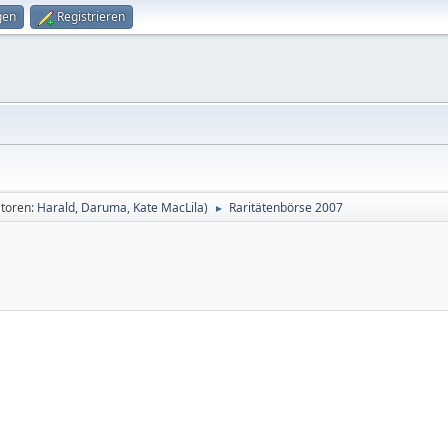
gen
Registrieren
toren:
Harald
,
Daruma
,
Kate MacLila
)
Raritätenbörse 2007
►