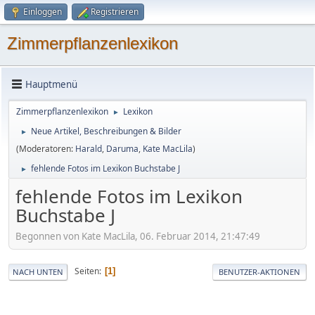
Einloggen
Registrieren
Zimmerpflanzenlexikon
Hauptmenü
Zimmerpflanzenlexikon
Lexikon
►
Neue Artikel, Beschreibungen & Bilder
►
(Moderatoren:
Harald
,
Daruma
,
Kate MacLila
)
fehlende Fotos im Lexikon Buchstabe J
►
fehlende Fotos im Lexikon
Buchstabe J
Begonnen von Kate MacLila, 06. Februar 2014, 21:47:49
Seiten
1
NACH UNTEN
BENUTZER-AKTIONEN