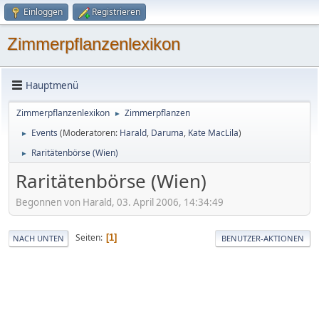
Einloggen
Registrieren
Zimmerpflanzenlexikon
Hauptmenü
Zimmerpflanzenlexikon
Zimmerpflanzen
►
Events
(Moderatoren:
Harald
,
Daruma
,
Kate MacLila
)
►
Raritätenbörse (Wien)
►
Raritätenbörse (Wien)
Begonnen von Harald, 03. April 2006, 14:34:49
Seiten
1
NACH UNTEN
BENUTZER-AKTIONEN