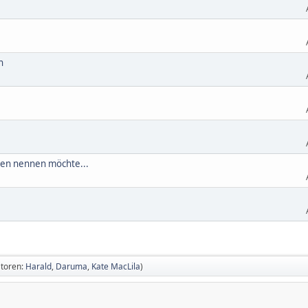
n
igen nennen möchte...
toren:
Harald
,
Daruma
,
Kate MacLila
)