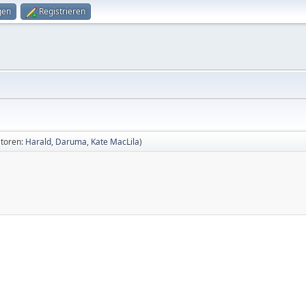
gen
Registrieren
toren:
Harald
,
Daruma
,
Kate MacLila
)