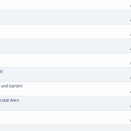
tt
s und Garten!
rsität Wien