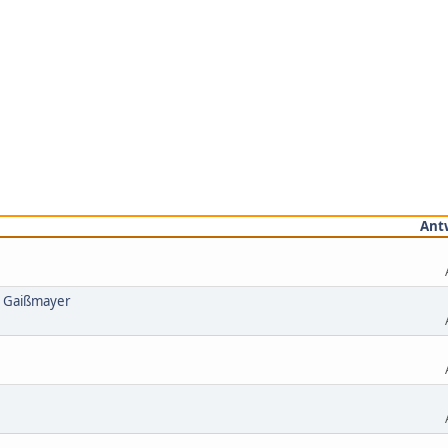
Ant
i Gaißmayer