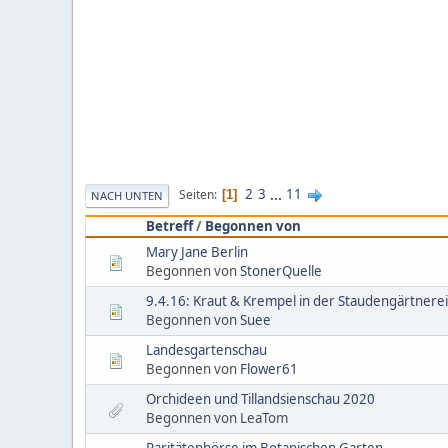
2
3
...
11
Seiten
1
NACH UNTEN
Betreff
/
Begonnen von
Mary Jane Berlin
Begonnen von
StonerQuelle
9.4.16: Kraut & Krempel in der Staudengärtnere
Begonnen von
Suee
Landesgartenschau
Begonnen von
Flower61
Orchideen und Tillandsienschau 2020
Begonnen von LeaTom
Raritätenbörse im Botanischen Garten