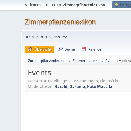
Willkommen im Forum „
Zimmerpflanzenlexikon
“.
Einlog
Zimmerpflanzenlexikon
07. August 2026, 19:03:55
Übersicht
Suche
Kalender
Zimmerpflanzenlexikon
Zimmerpflanzen
Events
(Modera
►
►
Events
Messen, Ausstellungen, TV-Sendungen, Flohmärkte, ...
Moderatoren:
Harald
,
Daruma
,
Kate MacLila
.