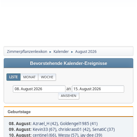
Zimmerpflanzenlexikon
Kalender
August 2026
►
►
Bevorstehende Kalender-Ereignisse
LISTE
MONAT
WOCHE
an
Geburtstage
08. August
:
Azrael_H (42)
,
Goldengel1985 (41)
09. August
:
Kevin33 (67)
,
chriskrass01 (42)
,
SenatiC (37)
10. August
:
centinel (66)
,
Wessy (57)
,
jay dee (39)