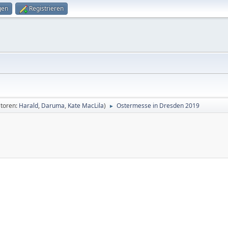
gen
Registrieren
toren:
Harald
,
Daruma
,
Kate MacLila
)
Ostermesse in Dresden 2019
►