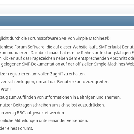
licht durch die Forumssoftware SMF von Simple Machines®!
kostenlose Forum-Software, die auf dieser Website läuft. SMF erlaubt Be
kommunizieren. Darüber hinaus hat es eine Reihe von leistungsfähigen
h Klicken auf das Fragezeichen neben dem entsprechenden Abschnitt oder
l gelegenen SMF-Dokumentation auf der offiziellen Simple-Machines-Web
tzer registrieren um vollen Zugriff zu erhalten.
zer sich einloggen, um auf das Benutzerkonto zuzugreifen.
Profil.
erkzeug zum Auffinden von Informationen in Beiträgen und Themen.
enutzer Beiträgen schreiben um sich selbst auszudrücken.
ein wenig BBC aufgewertet werden.
önliche Mitteilungen untereinander versenden.
ieder eines Forums.