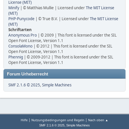
License (MIT)
Minify
| © Matthias Mullie | Licensed under
The MIT License
(MIT)
PHP-Punycode
| © True B.V. | Licensed under
The MIT License
(MIT)
Schriftarten
Anonymous Pro
| © 2009 | This font is licensed under the SIL
Open Font License, Version 1.1
ConsolaMono
| © 2012 | This font is licensed under the SIL
Open Font License, Version 1.1
Phennig
| © 2009-2012 | This font is licensed under the SIL
Open Font License, Version 1.1
Forum Urheberrecht
SMF 2.1.6 © 2025
,
Simple Machines
|
|
Hilfe
Nutzungsbedingungen und Regeln
Nach oben ▲
,
SMF 2.1.6 © 2025
Simple Machines