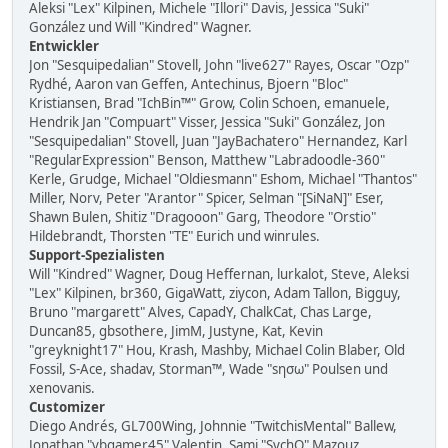
Aleksi "Lex" Kilpinen, Michele "Illori" Davis, Jessica "Suki"
González und Will "Kindred" Wagner.
Entwickler
Jon "Sesquipedalian" Stovell, John "live627" Rayes, Oscar "Ozp"
Rydhé, Aaron van Geffen, Antechinus, Bjoern "Bloc"
Kristiansen, Brad "IchBin™" Grow, Colin Schoen, emanuele,
Hendrik Jan "Compuart" Visser, Jessica "Suki" González, Jon
"Sesquipedalian" Stovell, Juan "JayBachatero" Hernandez, Karl
"RegularExpression" Benson, Matthew "Labradoodle-360"
Kerle, Grudge, Michael "Oldiesmann" Eshom, Michael "Thantos"
Miller, Norv, Peter "Arantor" Spicer, Selman "[SiNaN]" Eser,
Shawn Bulen, Shitiz "Dragooon" Garg, Theodore "Orstio"
Hildebrandt, Thorsten "TE" Eurich und winrules.
Support-Spezialisten
Will "Kindred" Wagner, Doug Heffernan, lurkalot, Steve, Aleksi
"Lex" Kilpinen, br360, GigaWatt, ziycon, Adam Tallon, Bigguy,
Bruno "margarett" Alves, CapadY, ChalkCat, Chas Large,
Duncan85, gbsothere, JimM, Justyne, Kat, Kevin
"greyknight17" Hou, Krash, Mashby, Michael Colin Blaber, Old
Fossil, S-Ace, shadav, Storman™, Wade "sησω" Poulsen und
xenovanis.
Customizer
Diego Andrés, GL700Wing, Johnnie "TwitchisMental" Ballew,
Jonathan "vbgamer45" Valentin, Sami "SychO" Mazouz,