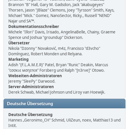
Brannon "B" Hall, Gary M. Gadsdon, Jack "akabugeyes"
Thorsen, Jason "JBlaze" Clemons, Joey "Tyrsson" Smith, Kays,
Michael "Mick." Gomez, NanoSector, Ricky., Russell "NEND"
Najar und SA™.
Dokumentationsschreiber
Michele "Illori" Davis, Irisado, AngelinaBelle, Chainy, Graeme
Spence und Joshua "groundup" Dickerson.
Übersetzer
Nikola "Dzonny" Novaković, m4z, Francisco "d3vcho"
Domínguez, Robert Monden und Relyana.
Marketing
Adish "(F.L.A.M.E.R)" Patel, Bryan "Runic" Deakin, Marcus
"cσσкιє мσηѕтєя" Forsberg und Ralph "[n3rve]" Otowo.
Webseiten-Administratoren
Jeremy "SleePy" Darwood.
Server-Administratoren
Derek Schwab, Michael Johnson und Liroy van Hoewijk.
Deutsche Übersetzung
Deutsche Übersetzung
Hannes „Geronimo_CH“ Schmid, UliZeun, noex, Matthias13 und
Intit.