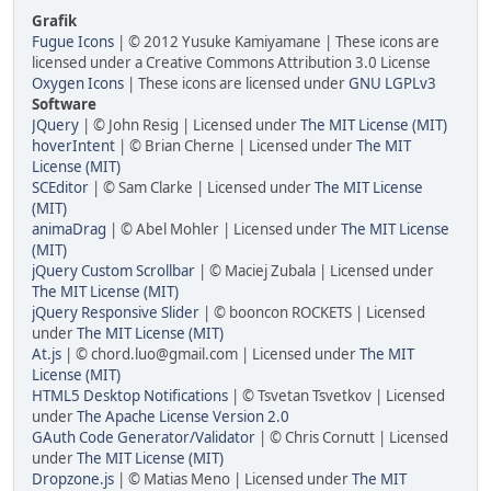
Grafik
Fugue Icons
| © 2012 Yusuke Kamiyamane | These icons are
licensed under a Creative Commons Attribution 3.0 License
Oxygen Icons
| These icons are licensed under
GNU LGPLv3
Software
JQuery
| © John Resig | Licensed under
The MIT License (MIT)
hoverIntent
| © Brian Cherne | Licensed under
The MIT
License (MIT)
SCEditor
| © Sam Clarke | Licensed under
The MIT License
(MIT)
animaDrag
| © Abel Mohler | Licensed under
The MIT License
(MIT)
jQuery Custom Scrollbar
| © Maciej Zubala | Licensed under
The MIT License (MIT)
jQuery Responsive Slider
| © booncon ROCKETS | Licensed
under
The MIT License (MIT)
At.js
| © chord.luo@gmail.com | Licensed under
The MIT
License (MIT)
HTML5 Desktop Notifications
| © Tsvetan Tsvetkov | Licensed
under
The Apache License Version 2.0
GAuth Code Generator/Validator
| © Chris Cornutt | Licensed
under
The MIT License (MIT)
Dropzone.js
| © Matias Meno | Licensed under
The MIT