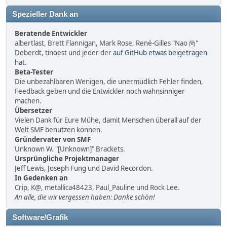
Spezieller Dank an
Beratende Entwickler
albertlast, Brett Flannigan, Mark Rose, René-Gilles "Nao 尚"
Deberdt, tinoest und jeder der
auf GitHub etwas beigetragen
hat
.
Beta-Tester
Die unbezahlbaren Wenigen, die unermüdlich Fehler finden,
Feedback geben und die Entwickler noch wahnsinniger
machen.
Übersetzer
Vielen Dank für Eure Mühe, damit Menschen überall auf der
Welt SMF benutzen können.
Gründervater von SMF
Unknown W. "[Unknown]" Brackets.
Ursprüngliche Projektmanager
Jeff Lewis, Joseph Fung und David Recordon.
In Gedenken an
Crip, K@, metallica48423, Paul_Pauline und Rock Lee.
An alle, die wir vergessen haben: Danke schön!
Software/Grafik